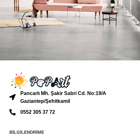
Rhoncus quisque sollicitudin
Decor
Pancarlı Mh. Şakir Sabri Cd. No:19/A
Gaziantep/Şehitkamil
0552 305 37 72
BİLGİLENDRİME