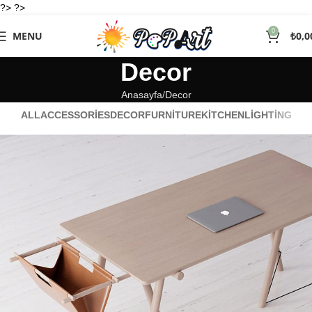
?> ?>
0
MENU
₺
0,0
Decor
Anasayfa
Decor
ALL
ACCESSORIES
DECOR
FURNITURE
KITCHEN
LIGHTING