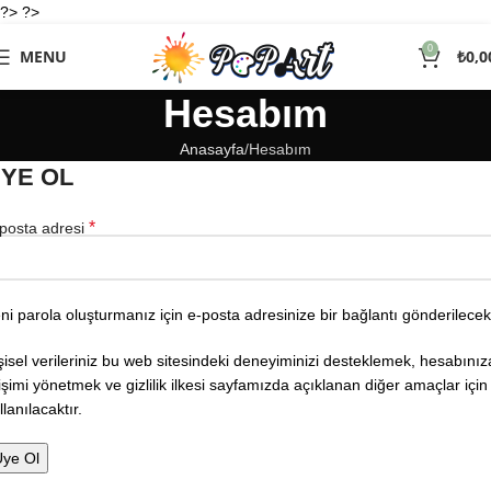
?> ?>
0
MENU
₺
0,0
Hesabım
Anasayfa
Hesabım
YE OL
*
posta adresi
ni parola oluşturmanız için e-posta adresinize bir bağlantı gönderilecek
şisel verileriniz bu web sitesindeki deneyiminizi desteklemek, hesabınız
işimi yönetmek ve
gizlilik ilkesi
sayfamızda açıklanan diğer amaçlar için
llanılacaktır.
Üye Ol