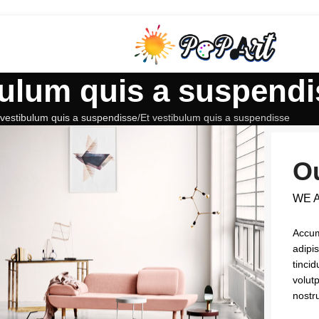
bulum quis a suspendi
 vestibulum quis a suspendisse
Et vestibulum quis a suspendisse
Ou
WE 
Accum
adipi
tinci
volut
nostru