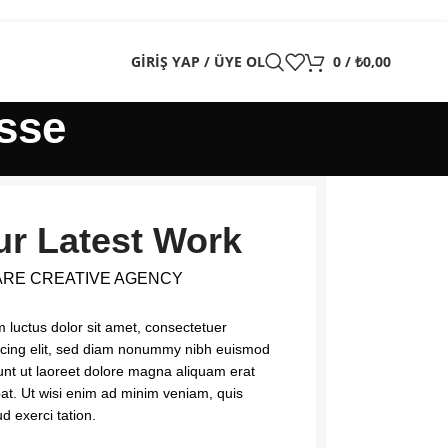
GIRIŞ YAP / ÜYE OL
0
/
₺
0,00
sse
r Latest Work
ARE CREATIVE AGENCY
 luctus dolor sit amet, consectetuer
scing elit, sed diam nonummy nibh euismod
dunt ut laoreet dolore magna aliquam erat
pat. Ut wisi enim ad minim veniam, quis
d exerci tation.