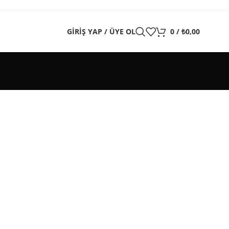
GIRIŞ YAP / ÜYE OL
0
/
₺
0,00