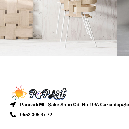
Accessories
Imperdiet mauris a nontin
P
Pancarlı Mh. Şakir Sabri Cd. No:19/A Gaziantep/Şe
0552 305 37 72