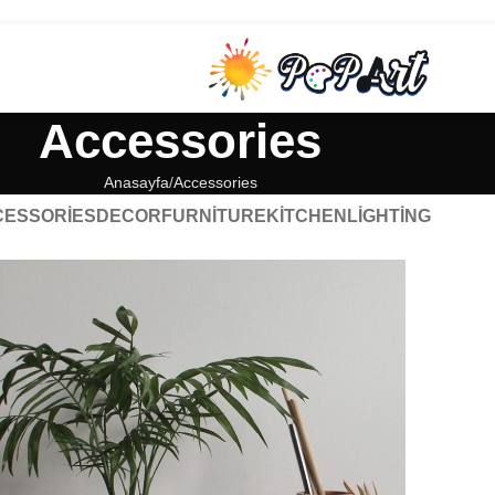
Accessories
Anasayfa
Accessories
CESSORIES
DECOR
FURNITURE
KITCHEN
LIGHTING