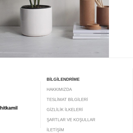
Accessories
otenti parturient parturie
BİLGİLENDRİME
HAKKIMIZDA
TESLİMAT BİLGİLERİ
hitkamil
GİZLİLİK İLKELERİ
ŞARTLAR VE KOŞULLAR
İLETİŞİM