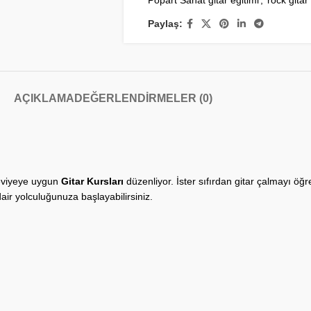
Popart Sanat gitar eğitimi
,
rock gitar
Paylaş:
AÇIKLAMA
DEĞERLENDIRMELER (0)
seviyeye uygun
Gitar Kursları
düzenliyor. İster sıfırdan gitar çalmayı öğre
ir yolculuğunuza başlayabilirsiniz.