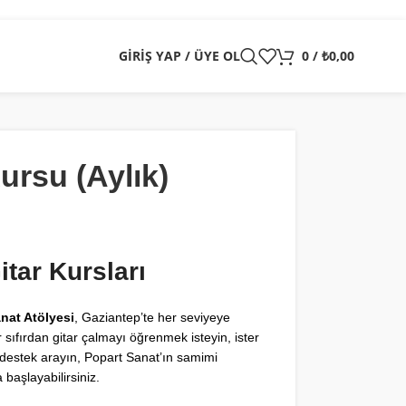
GIRIŞ YAP / ÜYE OL
0
/
₺
0,00
ursu (Aylık)
itar Kursları
nat Atölyesi
, Gaziantep’te her seviyeye
r sıfırdan gitar çalmayı öğrenmek isteyin, ister
l destek arayın, Popart Sanat’ın samimi
başlayabilirsiniz.