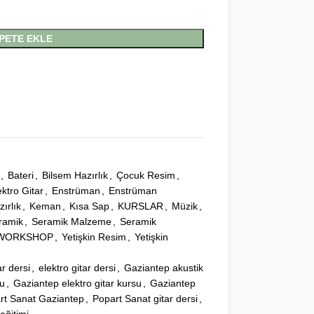
PETE EKLE
,
Bateri
,
Bilsem Hazırlık
,
Çocuk Resim
,
ektro Gitar
,
Enstrüman
,
Enstrüman
ırlık
,
Keman
,
Kısa Sap
,
KURSLAR
,
Müzik
,
ramik
,
Seramik Malzeme
,
Seramik
WORKSHOP
,
Yetişkin Resim
,
Yetişkin
ar dersi
,
elektro gitar dersi
,
Gaziantep akustik
su
,
Gaziantep elektro gitar kursu
,
Gaziantep
rt Sanat Gaziantep
,
Popart Sanat gitar dersi
,