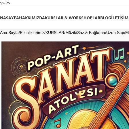
?> ?>
NASAYFA
HAKKIMIZDA
KURSLAR & WORKSHOPLAR
BLOG
İLETIŞIM
Ana Sayfa
Etkinliklerimiz
KURSLAR
Müzik
Saz & Bağlama
Uzun Sap
El