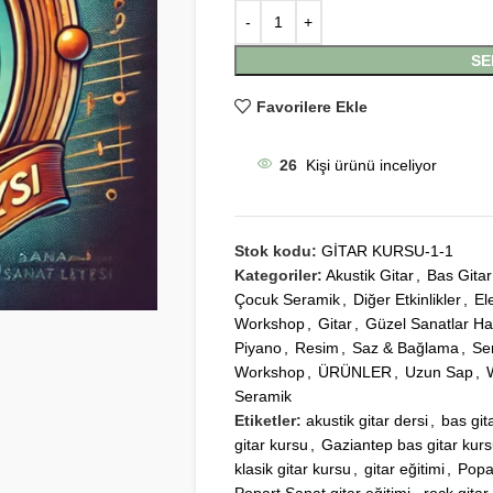
SE
Favorilere Ekle
26
Kişi ürünü inceliyor
Stok kodu:
GİTAR KURSU-1-1
Kategoriler:
Akustik Gitar
,
Bas Gitar
Çocuk Seramik
,
Diğer Etkinlikler
,
El
Workshop
,
Gitar
,
Güzel Sanatlar Haz
Piyano
,
Resim
,
Saz & Bağlama
,
Se
Workshop
,
ÜRÜNLER
,
Uzun Sap
,
Seramik
Etiketler:
akustik gitar dersi
,
bas git
gitar kursu
,
Gaziantep bas gitar kur
klasik gitar kursu
,
gitar eğitimi
,
Popa