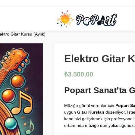
ektro Gitar Kursu (Aylık)
Elektro Gitar K
₺
3.500,00
Popart Sanat’ta G
Müziğe gönül verenler için
Popart Sa
uygun
Gitar Kursları
düzenliyor. İste
kendinizi geliştirmek için profesyone
ortamında müziğe dair yolculuğunuza 