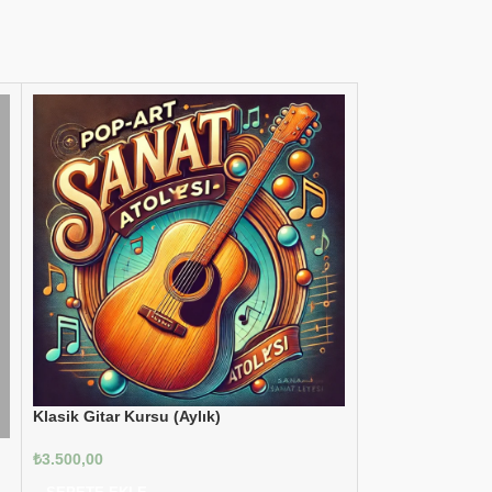
Klasik Gitar Kursu (Aylık)
Piyano Kursu
₺
3.500,00
₺
15.245,00