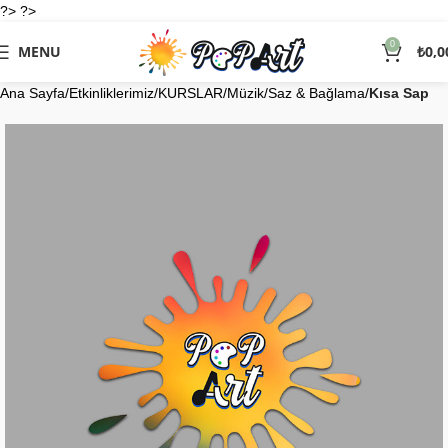
?> ?>
0
MENU
₺
0,0
Ana Sayfa
Etkinliklerimiz
KURSLAR
Müzik
Saz & Bağlama
Kısa Sap