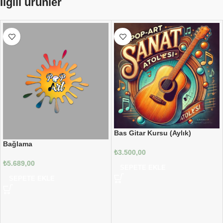
İlgili ürünler
Bas Gitar Kursu (Aylık)
Bağlama
₺
3.500,00
₺
5.689,00
SEPETE EKLE
SEPETE EKLE