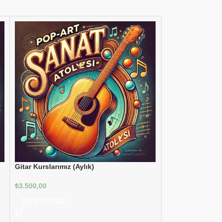
Gitar Kurslarımız (Aylık)
Keman Kursu
₺
3.500,00
₺
29.360,00
SEPETE EKLE
SEÇENEKLER