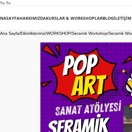
?> ?>
NASAYFA
HAKKIMIZDA
KURSLAR & WORKSHOPLAR
BLOG
İLETIŞIM
Ana Sayfa
Etkinliklerimiz
WORKSHOP
Seramik Workshop
Seramik Wo