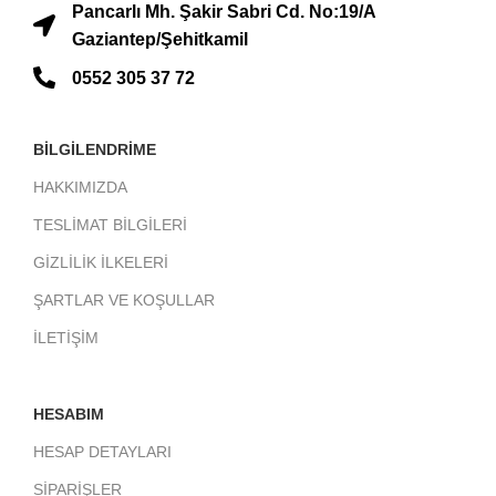
Pancarlı Mh. Şakir Sabri Cd. No:19/A
Gaziantep/Şehitkamil
0552 305 37 72
BİLGİLENDRİME
HAKKIMIZDA
TESLİMAT BİLGİLERİ
GİZLİLİK İLKELERİ
ŞARTLAR VE KOŞULLAR
İLETİŞİM
HESABIM
HESAP DETAYLARI
SİPARİŞLER