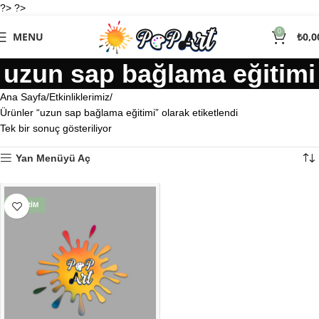
?> ?>
0
MENU
₺
0,0
uzun sap bağlama eğitimi
Ana Sayfa
Etkinliklerimiz
Ürünler “uzun sap bağlama eğitimi” olarak etiketlendi
Tek bir sonuç gösteriliyor
Yan Menüyü Aç
İNDIRIM