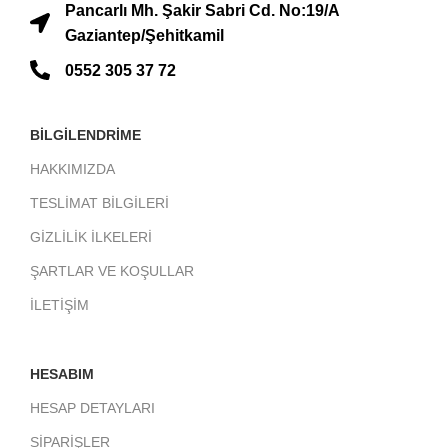
Pancarlı Mh. Şakir Sabri Cd. No:19/A
Gaziantep/Şehitkamil
0552 305 37 72
BİLGİLENDRİME
HAKKIMIZDA
TESLİMAT BİLGİLERİ
GİZLİLİK İLKELERİ
ŞARTLAR VE KOŞULLAR
İLETİŞİM
HESABIM
HESAP DETAYLARI
SİPARİŞLER