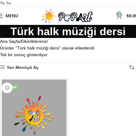
?> ?>
0
MENU
₺
0,0
Türk halk müziği dersi
Ana Sayfa
Etkinliklerimiz
Ürünler “Türk halk müziği dersi” olarak etiketlendi
Tek bir sonuç gösteriliyor
Yan Menüyü Aç
İNDIRIM